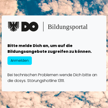
Zuklappen
Loading
Loading
Loading
Bitte melde Dich an, um auf die
Bildungsangebote zugreifen zu können.
Loading
Anmelden
Loading
Bei technischen Problemen wende Dich bitte an
Loading
die dosys. Störungshotline 13111.